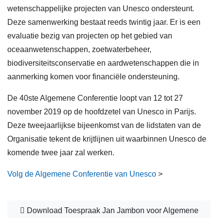
wetenschappelijke projecten van Unesco ondersteunt.
onderwijs voor allen
Deze samenwerking bestaat reeds twintig jaar. Er is een
cultuurobjecten
evaluatie bezig van projecten op het gebied van
oceaanwetenschappen, zoetwaterbeheer,
documentair erfgoed
biodiversiteitsconservatie en aardwetenschappen die in
informatiemaatschappij
aanmerking komen voor financiële ondersteuning.
ontwikkeling
De 40ste Algemene Conferentie loopt van 12 tot 27
november 2019 op de hoofdzetel van Unesco in Parijs.
mediaontwikkeling
Deze tweejaarlijkse bijeenkomst van de lidstaten van de
prijzen
Organisatie tekent de krijtlijnen uit waarbinnen Unesco de
komende twee jaar zal werken.
alfabetisering
Volg de Algemene Conferentie van Unesco
>
educatief materiaal
kunstmatige intelligentie
Download Toespraak Jan Jambon voor Algemene
UNESCO-scholen