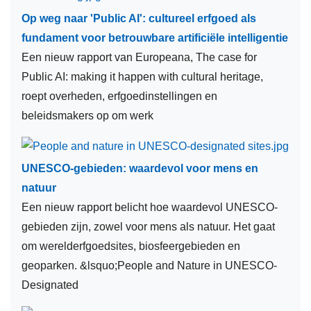
natuurrampenpreventie
Op weg naar 'Public AI': cultureel erfgoed als
racisme en xenofobie
fundament voor betrouwbare artificiële intelligentie
Een nieuw rapport van Europeana, The case for
forwomeninscience
Public AI: making it happen with cultural heritage,
beleid
roept overheden, erfgoedinstellingen en
beleidsmakers op om werk
fut
musea
UNESCO-gebieden: waardevol voor mens en
bio-ethiek
natuur
curriculum
Een nieuw rapport belicht hoe waardevol UNESCO-
gebieden zijn, zowel voor mens als natuur. Het gaat
hoger onderwijs
om werelderfgoedsites, biosfeergebieden en
steden
geoparken. &lsquo;People and Nature in UNESCO-
Designated
basisonderwijs