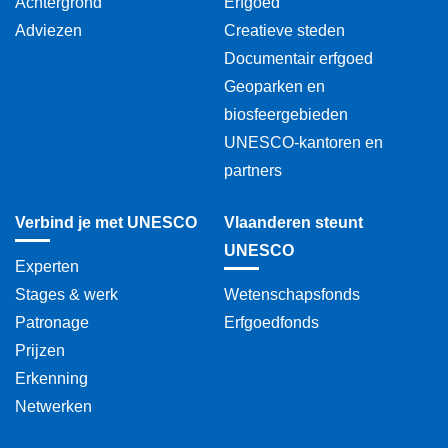
onderwijs
Achtergrond
Erfgoed
Adviezen
Creatieve steden
vrede
Documentair erfgoed
inheemse culturen
Geoparken en
biosfeergebieden
aidspreventie
UNESCO-kantoren en
mediawijsheid
partners
tolerantie
Verbind je met UNESCO
Vlaanderen steunt
UNESCO
onderwijsagenda 2030
Experten
Stages & werk
Wetenschapsfonds
gemeenschapsmedia
Patronage
Erfgoedfonds
geopark
Prijzen
Erkenning
natuurwetenschappen
Netwerken
cultuur