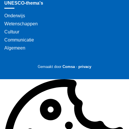
UNESCO-thema's
jongerenwerking
Onderwijs
vrije uitwisseling van idee&amp;euml;n
Wetenschappen
en kennis
Cultuur
databanken
Communicatie
Algemeen
wetenschappelijk onderwijs
armoedebestrijding
Gemaakt door
Comsa
-
privacy
doping
buitenlands beleid
open science
woestijnvorming
basiswetenschap