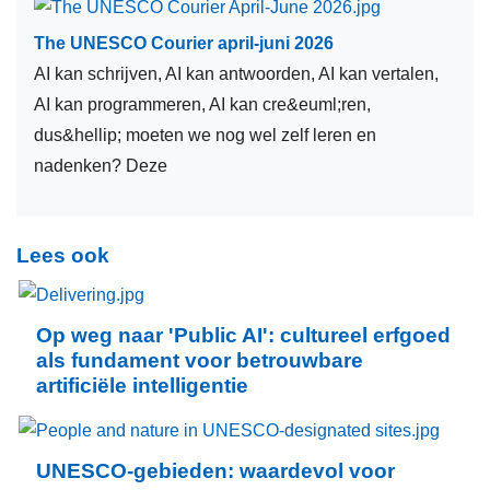
natuurlijke rijkdommen
The UNESCO Courier april-juni 2026
secundair onderwijs
AI kan schrijven, AI kan antwoorden, AI kan vertalen,
AI kan programmeren, AI kan cre&euml;ren,
kustzones
dus&hellip; moeten we nog wel zelf leren en
oceanografie
nadenken? Deze
natuurlijk werelderfgoed
leerstoelen
Lees ook
volwassenenonderwijs
Op weg naar 'Public AI': cultureel erfgoed
digitale kloof
als fundament voor betrouwbare
taaldiversiteit
artificiële intelligentie
educatie voor duurzame ontwikkeling
UNESCO-gebieden: waardevol voor
begijnhoven