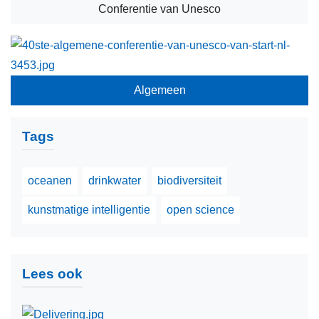
Conferentie van Unesco
drinkwater
Verenigde Naties
Oekraïne
Algemeen
begraafplaatsen en herdenkingssites
Tags
WO I
interculturele dialoog
oceanen
drinkwater
biodiversiteit
belforten
kunstmatige intelligentie
open science
restauratie
biosfeergebieden
Lees ook
onderwatererfgoed