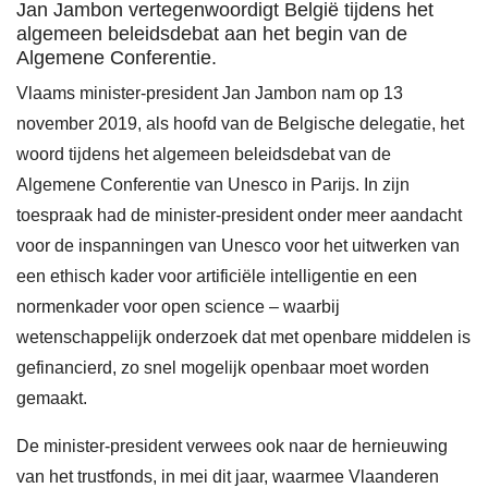
Jan Jambon vertegenwoordigt België tijdens het
vrije meningsuiting
UNESCO-thema's
algemeen beleidsdebat aan het begin van de
Algemene Conferentie.
gender
Vlaams minister-president Jan Jambon nam op 13
jongeren
november 2019, als hoofd van de Belgische delegatie, het
klimaatverandering
woord tijdens het algemeen beleidsdebat van de
Algemene Conferentie van Unesco in Parijs. In zijn
mensenrechten
toespraak had de minister-president onder meer aandacht
recht op onderwijs
voor de inspanningen van Unesco voor het uitwerken van
een ethisch kader voor artificiële intelligentie en een
vredescultuur
normenkader voor open science – waarbij
onderwijs in noodsituaties
wetenschappelijk onderzoek dat met openbare middelen is
gefinancierd, zo snel mogelijk openbaar moet worden
waterbeheer
gemaakt.
biodiversiteit
De minister-president verwees ook naar de hernieuwing
afrika
van het trustfonds, in mei dit jaar, waarmee Vlaanderen