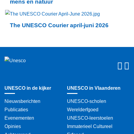
mens en natuur
sociale transformatie
lerarenopleiding
The UNESCO Courier april-juni 2026
gezondheid
internationale samenwerking
fust
leefmilieu
migranten
UNESCO in de kijker
UNESCO in Vlaanderen
geschiedenis
Nieuwsberichten
UNESCO-scholen
archieven en bibliotheken
Publicaties
Werelderfgoed
Evenementen
UNESCO-leerstoelen
vredeseducatie
Opinies
Immaterieel Cultureel