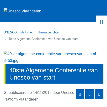
UNESCO in de kijker
Nieuwsberichten
40ste Algemene Conferentie van Unesco van start
Home
werelderfgoed
immaterieel cultureel erfgoed
UNESCO in de kijker
40ste Algemene Conferentie van
culturele diversiteit
UNESCO in Vlaanderen
Unesco van start
duurzame ontwikkeling
Verbind je met UNESCO
persvrijheid
Gepubliceerd op 14/11/2019 door Unesco
Vlaanderen steunt UNESCO
Platform Vlaanderen
oceanen