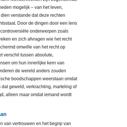
n
jheden mogelijk – van het leven,
c
 dien verstande dat deze rechten
sstaat. Door de dingen door een lens
j
controversiële onderwerpen zoals
v
eken en zich afvragen wie het recht
i
schermd omwille van het recht op
d
t verschil tussen absolute,
ensen om hun innerlijke kern van
w
e anderen de wereld anders zouden
a
stische boodschappen weerstaan omdat
d
 dat geweld, verkrachting, marteling of
gd, alleen maar omdat iemand wordt
b
o
aan
w
en van vertrouwen en het begrip van