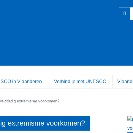
w
i
c
d
SCO in Vlaanderen
Verbind je met UNESCO
Vlaand
p
o
ewelddadig extremisme voorkomen?
v
g
dig extremisme voorkomen?
j