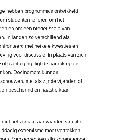
g
dge hebben programma's ontwikkeld
a
m om studenten te leren om het
v
den en om een breder scala van
o
en. In landen zo verschillend als
nfronteerd met heikele kwesties en
v
ving voor discussie. In plaats van zich
i
of overtuiging, ligt de nadruk op de
a
 denken. Deelnemers kunnen
eschouwen, niet als zijnde vijanden of
m
den beschermd en naast elkaar
t
o
g
 niet het zomaar aanvaarden van alle
lddadig extremisme moet vertrekken
g
echten. Mensenrechten zijn zogenoemde