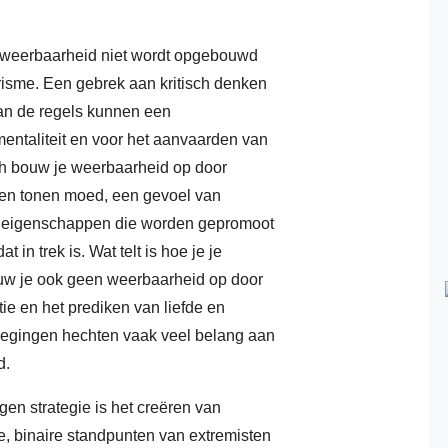
i
at weerbaarheid niet wordt opgebouwd
b
arisme. Een gebrek aan kritisch denken
r
an de regels kunnen een
entaliteit en voor het aanvaarden van
b
h bouw je weerbaarheid op door
o
sten tonen moed, een gevoel van
n
le eigenschappen die worden gepromoot
 in trek is. Wat telt is hoe je je
r
w je ook geen weerbaarheid op door
f
e en het prediken van liefde en
b
wegingen hechten vaak veel belang aan
d.
fu
m
lgen strategie is het creëren van
te, binaire standpunten van extremisten
b