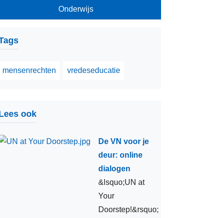
Onderwijs
limaatverandering
ensenrechten
Tags
echt op onderwijs
redescultuur
mensenrechten
vredeseducatie
nderwijs in noodsituaties
aterbeheer
Lees ook
iodiversiteit
frika
De VN voor je
deur: online
nderwijs voor allen
dialogen
ultuurobjecten
&lsquo;UN at
ocumentair erfgoed
Your
Doorstep!&rsquo;
nformatiemaatschappij