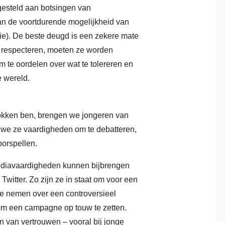
esteld aan botsingen van
c
an de voortdurende mogelijkheid van
tie). De beste deugd is een zekere mate
h
te respecteren, moeten ze worden
s
 te oordelen over wat te tolereren en
b
e wereld.
n
s
trokken ben, brengen we jongeren van
we ze vaardigheden om te debatteren,
k
oorspellen.
o
 mediavaardigheden kunnen bijbrengen
n
witter. Zo zijn ze in staat om voor een
l
te nemen over een controversieel
om een campagne op touw te zetten.
v
n van vertrouwen – vooral bij jonge