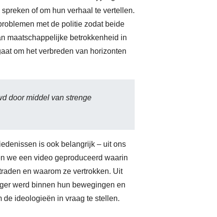
d
 spreken of om hun verhaal te vertellen.
ta
roblemen met de politie zodat beide
an maatschappelijke betrokkenheid in
e
gaat om het verbreden van horizonten
o
b
s
d door middel van strenge
l
g
denissen is ook belangrijk – uit ons
i
en we een video geproduceerd waarin
fu
traden en waarom ze vertrokken. Uit
l
enger werd binnen hun bewegingen en
e ideologieën in vraag te stellen.
m