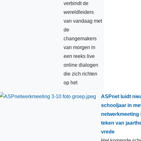
verbindt de
ntwikkeling
wereldleiders
van vandaag met
ediaontwikkeling
de
rijzen
changemakers
lfabetisering
van morgen in
een reeks live
ducatief materiaal
online dialogen
unstmatige intelligentie
die zich richten
NESCO-scholen
op het
rinkwater
ASPnet luidt ni
erenigde Naties
schooljaar in me
netwerkmeeting 
ekraïne
teken van jaart
egraafplaatsen en
vrede
erdenkingssites WO I
Het komende scho