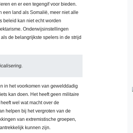
leren en er een tegengif voor bieden.
o
 een land als Somalië, meer niet alle
m
 beleid kan niet echt worden
sektarisme. Onderwijsinstellingen
p
ls de belangrijkste spelers in de strijd
a
e
k
icalisering.
U
zijn in het voorkomen van gewelddadig
d
ets kan doen. Het heeft geen militaire
V
heeft wel wat macht over de
O
kan helpen bij het vergroten van de
kkingen van extremistische groepen,
b
antrekkelijk kunnen zijn.
h