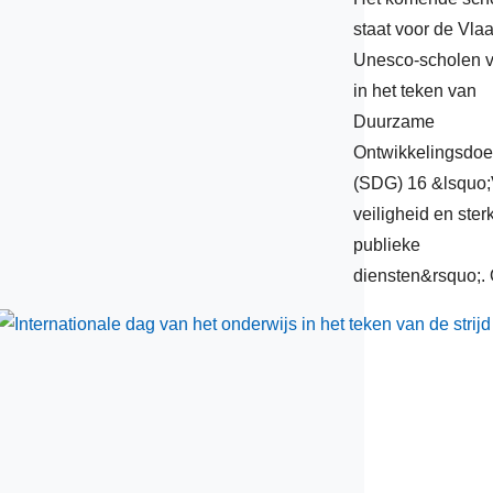
staat voor de Vl
nterculturele dialoog
Unesco-scholen v
elforten
in het teken van
estauratie
Duurzame
Ontwikkelingsdoel
iosfeergebieden
(SDG) 16 &lsquo;
nderwatererfgoed
veiligheid en ster
atuurrampenpreventie
publieke
diensten&rsquo;.
acisme en xenofobie
orwomeninscience
eleid
t
usea
io-ethiek