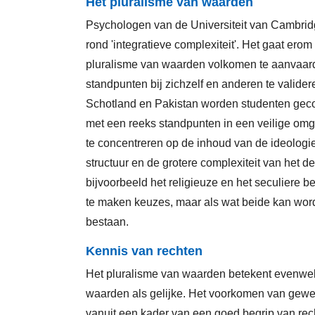
Het pluralisme van waarden
Psychologen van de Universiteit van Cambri
rond 'integratieve complexiteit'. Het gaat ero
pluralisme van waarden volkomen te aanvaar
standpunten bij zichzelf en anderen te valider
Schotland en Pakistan worden studenten geco
met een reeks standpunten in een veilige omge
te concentreren op de inhoud van de ideologie 
structuur en de grotere complexiteit van het
bijvoorbeeld het religieuze en het seculiere b
te maken keuzes, maar als wat beide kan wor
bestaan.
Kennis van rechten
Het pluralisme van waarden betekent evenwel
waarden als gelijke. Het voorkomen van gewe
vanuit een kader van een goed begrip van r