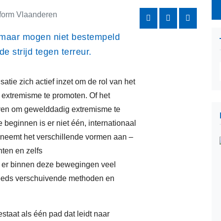
k
tform Vlaanderen
m
 maar mogen niet bestempeld
r
e strijd tegen terreur.
v
tie zich actief inzet om de rol van het
o
 extremisme te promoten. Of het
w
even om gewelddadig extremisme te
b
beginnen is er niet één, internationaal
neemt het verschillende vormen aan –
a
chten en zelfs
o
n er binnen deze bewegingen veel
teeds verschuivende methoden en
c
d
estaat als één pad dat leidt naar
i